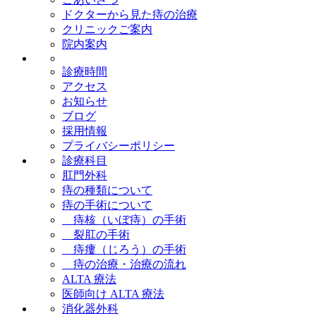
ドクターから見た痔の治療
クリニックご案内
院内案内
診療時間
アクセス
お知らせ
ブログ
採用情報
プライバシーポリシー
診療科目
肛門外科
痔の種類について
痔の手術について
痔核（いぼ痔）の手術
裂肛の手術
痔瘻（じろう）の手術
痔の治療・治療の流れ
ALTA 療法
医師向け ALTA 療法
消化器外科