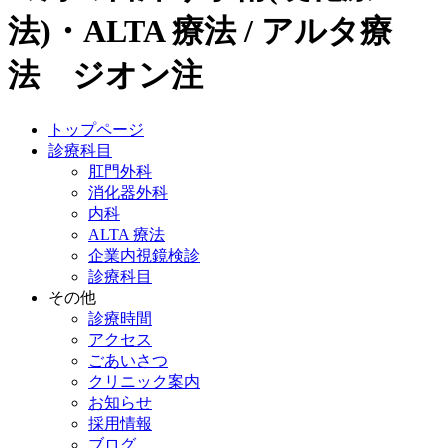
法)・ALTA 療法 / アルタ療
法 ジオン注
トップページ
診療科目
肛門外科
消化器外科
内科
ALTA 療法
企業内視鏡検診
診療科目
その他
診療時間
アクセス
ごあいさつ
クリニック案内
お知らせ
採用情報
ブログ