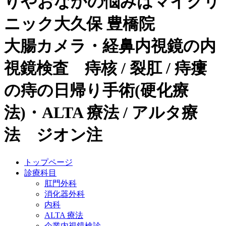
りやおなかの悩みはマイクリ
ニック大久保 豊橋院
大腸カメラ・経鼻内視鏡の内
視鏡検査 痔核 / 裂肛 / 痔瘻
の痔の日帰り手術(硬化療
法)・ALTA 療法 / アルタ療
法 ジオン注
トップページ
診療科目
肛門外科
消化器外科
内科
ALTA 療法
企業内視鏡検診