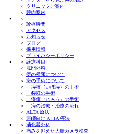
クリニックご案内
院内案内
診療時間
アクセス
お知らせ
ブログ
採用情報
プライバシーポリシー
診療科目
肛門外科
痔の種類について
痔の手術について
痔核（いぼ痔）の手術
裂肛の手術
痔瘻（じろう）の手術
痔の治療・治療の流れ
ALTA 療法
医師向け ALTA 療法
消化器外科
痛みを抑えた大腸カメラ検査