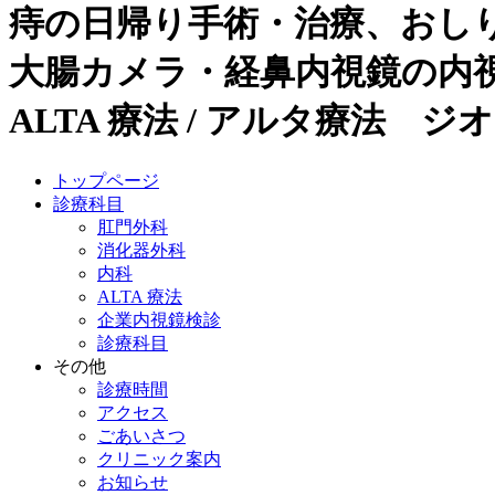
痔の日帰り手術・治療、おし
大腸カメラ・経鼻内視鏡の内視鏡
ALTA 療法 / アルタ療法 ジ
トップページ
診療科目
肛門外科
消化器外科
内科
ALTA 療法
企業内視鏡検診
診療科目
その他
診療時間
アクセス
ごあいさつ
クリニック案内
お知らせ