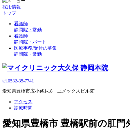
採用情報
トップ
看護師
静岡院・常勤
看護師
静岡院・パート
医療事務/受付の募集
静岡院・常勤
tel.0532-35-7741
愛知県豊橋市広小路1-18 ユメックスビル6F
アクセス
診療時間
愛知県豊橋市 豊橋駅前の肛門