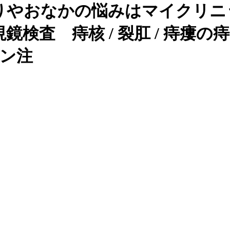
りやおなかの悩みはマイクリニ
検査 痔核 / 裂肛 / 痔瘻の
オン注