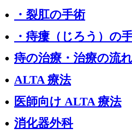
・裂肛の手術
・痔瘻（じろう）の
痔の治療・治療の流
ALTA 療法
医師向け ALTA 療法
消化器外科