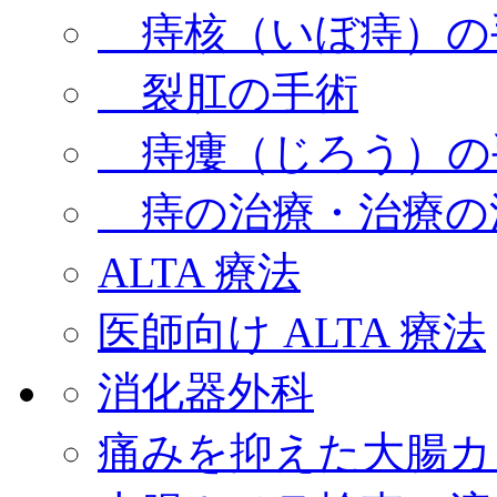
痔核（いぼ痔）の
裂肛の手術
痔瘻（じろう）の
痔の治療・治療の
ALTA 療法
医師向け ALTA 療法
消化器外科
痛みを抑えた大腸カ