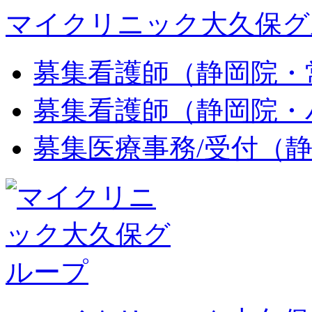
マイクリニック大久保グ
募集
看護師（静岡院・
募集
看護師（静岡院・
募集
医療事務/受付（