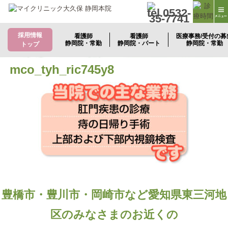
採用情報
看護師
看護師
医療事務/受付の募
静岡院・常勤
静岡院・パート
静岡院・常勤
トップ
mco_tyh_ric745y8
豊橋市・豊川市・岡崎市など愛知県東三河地
区のみなさまのお近くの