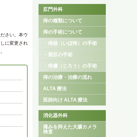
肛門外科
痔の種類について
痔の手術について
ください。本ウ
なしに変更され
・痔核（いぼ痔）の手術
い。
・裂肛の手術
・痔瘻（じろう）の手術
痔の治療・治療の流れ
ALTA 療法
医師向け ALTA 療法
消化器外科
痛みを抑えた大腸カメラ
検査