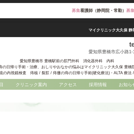
募集
看護師（静岡院・常勤）
募
マイクリニック大久保 静
t
愛知県豊橋市広小路1-
愛知県豊橋市 豊橋駅前の肛門外科 消化器外科 内科
痔の日帰り手術・治療、おしりやおなかの悩みはマイクリニック大久保 豊橋
内視鏡検査 痔核 / 裂肛 / 痔瘻の痔の日帰り手術(硬化療法)・ALTA 療法
目
クリニック案内
アクセス
採用情報
お知ら