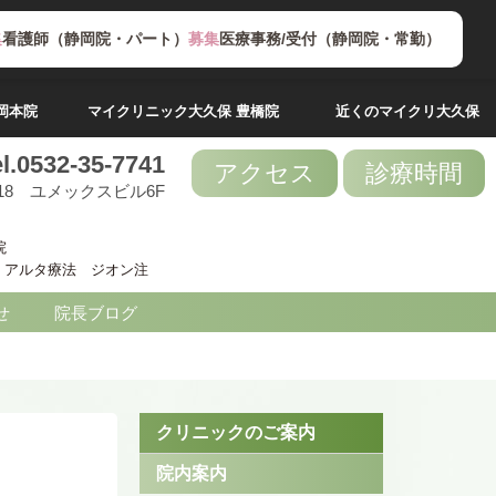
集
看護師（静岡院・パート）
募集
医療事務/受付（静岡院・常勤）
岡本院
マイクリニック大久保 豊橋院
近くのマイクリ大久保
el.0532-35-7741
アクセス
診療時間
18 ユメックスビル6F
院
 / アルタ療法 ジオン注
せ
院長ブログ
クリニックのご案内
院内案内