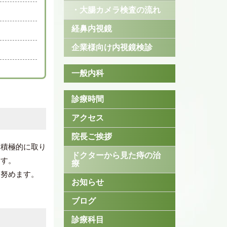
・大腸カメラ検査の流れ
経鼻内視鏡
企業様向け内視鏡検診
一般内科
診療時間
アクセス
院長ご挨拶
に積極的に取り
ドクターから見た痔の治
ます。
療
に努めます。
お知らせ
ブログ
診療科目