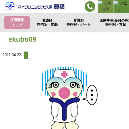
採用情報
看護師
看護師
医療事務/受付の募
静岡院・常勤
静岡院・パート
静岡院・常勤
トップ
ekubo09
2021.04.22