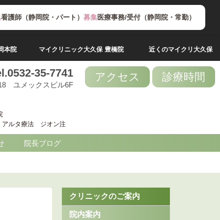
集
看護師（静岡院・パート）
募集
医療事務/受付（静岡院・常勤）
岡本院
マイクリニック大久保 豊橋院
近くのマイクリ大久保
el.0532-35-7741
アクセス
診療時間
18 ユメックスビル6F
院
 / アルタ療法 ジオン注
せ
院長ブログ
クリニックのご案内
院内案内