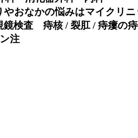
りやおなかの悩みはマイクリニ
検査 痔核 / 裂肛 / 痔瘻の
オン注