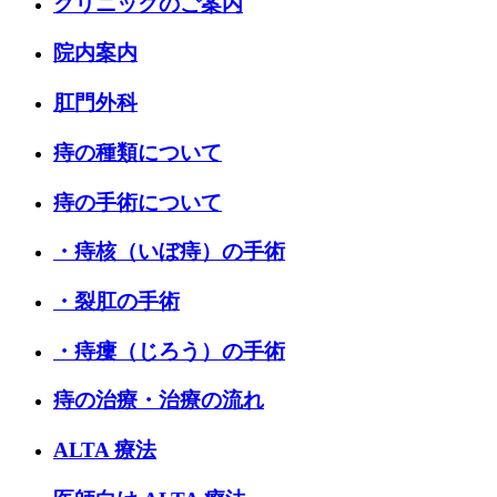
クリニックのご案内
院内案内
肛門外科
痔の種類について
痔の手術について
・痔核（いぼ痔）の手術
・裂肛の手術
・痔瘻（じろう）の手術
痔の治療・治療の流れ
ALTA 療法