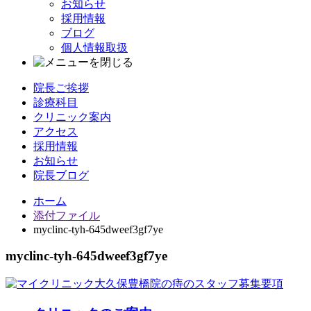
お知らせ
採用情報
ブログ
個人情報取扱
院長ご挨拶
診療科目
クリニック案内
アクセス
採用情報
お知らせ
院長ブログ
ホーム
添付ファイル
myclinc-tyh-645dweef3gf7ye
myclinc-tyh-645dweef3gf7ye