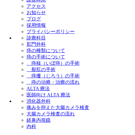
アクセス
お知らせ
ブログ
採用情報
プライバシーポリシー
診療科目
肛門外科
痔の種類について
痔の手術について
痔核（いぼ痔）の手術
裂肛の手術
痔瘻（じろう）の手術
痔の治療・治療の流れ
ALTA 療法
医師向け ALTA 療法
消化器外科
痛みを抑えた大腸カメラ検査
大腸カメラ検査の流れ
経鼻内視鏡
内科