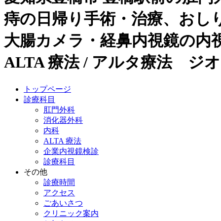
痔の日帰り手術・治療、おし
大腸カメラ・経鼻内視鏡の内視鏡
ALTA 療法 / アルタ療法 ジ
トップページ
診療科目
肛門外科
消化器外科
内科
ALTA 療法
企業内視鏡検診
診療科目
その他
診療時間
アクセス
ごあいさつ
クリニック案内