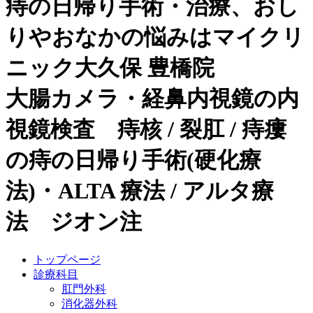
痔の日帰り手術・治療、おし
りやおなかの悩みはマイクリ
ニック大久保 豊橋院
大腸カメラ・経鼻内視鏡の内
視鏡検査 痔核 / 裂肛 / 痔瘻
の痔の日帰り手術(硬化療
法)・ALTA 療法 / アルタ療
法 ジオン注
トップページ
診療科目
肛門外科
消化器外科