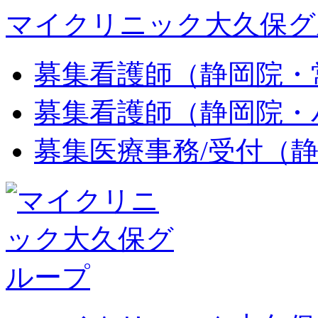
マイクリニック大久保グ
募集
看護師（静岡院・
募集
看護師（静岡院・
募集
医療事務/受付（