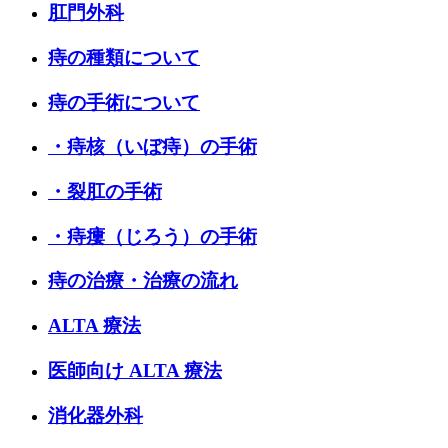
肛門外科
痔の種類について
痔の手術について
・痔核（いぼ痔）の手術
・裂肛の手術
・痔瘻（じろう）の手術
痔の治療・治療の流れ
ALTA 療法
医師向け ALTA 療法
消化器外科