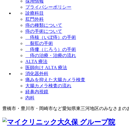
採用情報
プライバシーポリシー
診療科目
肛門外科
痔の種類について
痔の手術について
痔核（いぼ痔）の手術
裂肛の手術
痔瘻（じろう）の手術
痔の治療・治療の流れ
ALTA 療法
医師向け ALTA 療法
消化器外科
痛みを抑えた大腸カメラ検査
大腸カメラ検査の流れ
経鼻内視鏡
内科
豊橋市・豊川市・岡崎市など愛知県東三河地区のみなさまの