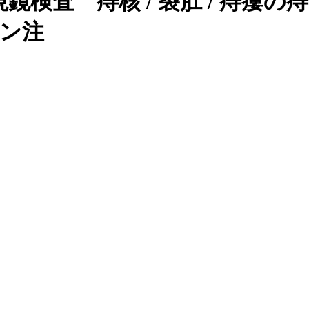
検査 痔核 / 裂肛 / 痔瘻の
オン注