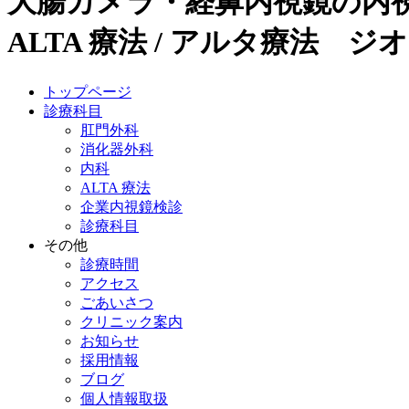
大腸カメラ・経鼻内視鏡の内視鏡
ALTA 療法 / アルタ療法 ジ
トップページ
診療科目
肛門外科
消化器外科
内科
ALTA 療法
企業内視鏡検診
診療科目
その他
診療時間
アクセス
ごあいさつ
クリニック案内
お知らせ
採用情報
ブログ
個人情報取扱