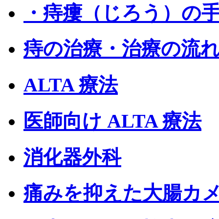
・痔瘻（じろう）の
痔の治療・治療の流
ALTA 療法
医師向け ALTA 療法
消化器外科
痛みを抑えた大腸カ