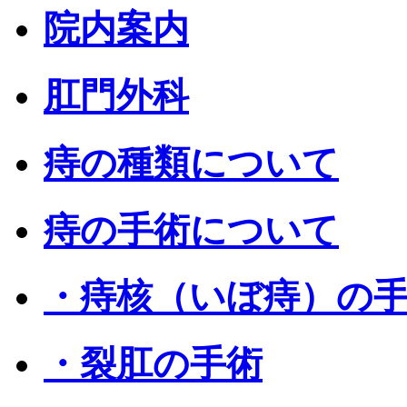
院内案内
肛門外科
痔の種類について
痔の手術について
・痔核（いぼ痔）の
・裂肛の手術