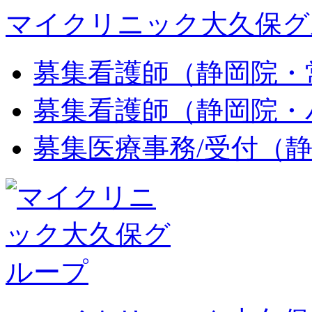
マイクリニック大久保グ
募集
看護師（静岡院・
募集
看護師（静岡院・
募集
医療事務/受付（