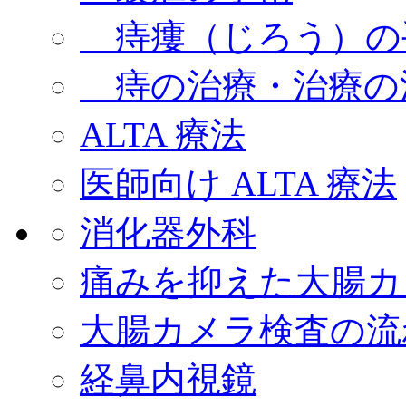
痔瘻（じろう）の
痔の治療・治療の
ALTA 療法
医師向け ALTA 療法
消化器外科
痛みを抑えた大腸カ
大腸カメラ検査の流
経鼻内視鏡