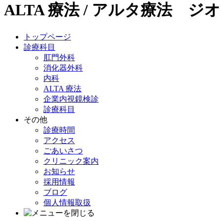
ALTA 療法 / アルタ療法 ジ
トップページ
診療科目
肛門外科
消化器外科
内科
ALTA 療法
企業内視鏡検診
診療科目
その他
診療時間
アクセス
ごあいさつ
クリニック案内
お知らせ
採用情報
ブログ
個人情報取扱