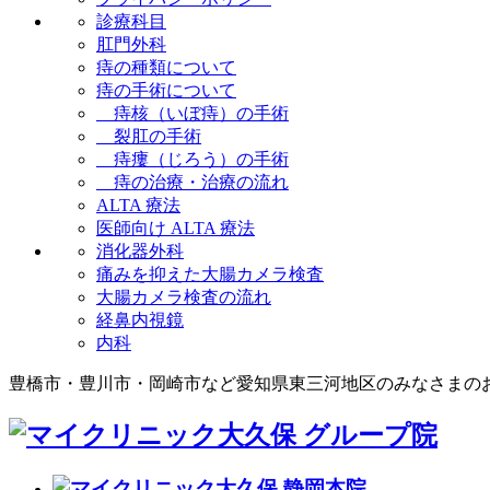
診療科目
肛門外科
痔の種類について
痔の手術について
痔核（いぼ痔）の手術
裂肛の手術
痔瘻（じろう）の手術
痔の治療・治療の流れ
ALTA 療法
医師向け ALTA 療法
消化器外科
痛みを抑えた大腸カメラ検査
大腸カメラ検査の流れ
経鼻内視鏡
内科
豊橋市・豊川市・岡崎市など愛知県東三河地区のみなさまの