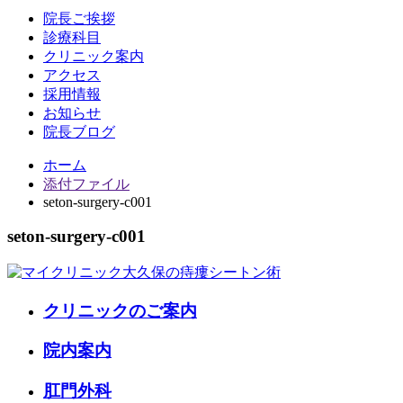
院長ご挨拶
診療科目
クリニック案内
アクセス
採用情報
お知らせ
院長ブログ
ホーム
添付ファイル
seton-surgery-c001
seton-surgery-c001
クリニックのご案内
院内案内
肛門外科