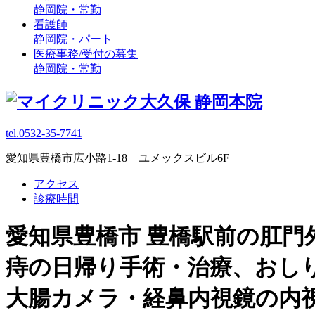
静岡院・常勤
看護師
静岡院・パート
医療事務/受付の募集
静岡院・常勤
tel.0532-35-7741
愛知県豊橋市広小路1-18 ユメックスビル6F
アクセス
診療時間
愛知県豊橋市 豊橋駅前の肛門
痔の日帰り手術・治療、おし
大腸カメラ・経鼻内視鏡の内視鏡