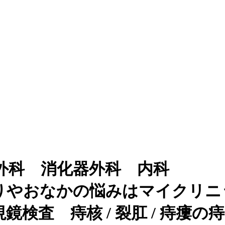
外科 消化器外科 内科
りやおなかの悩みはマイクリニ
検査 痔核 / 裂肛 / 痔瘻の