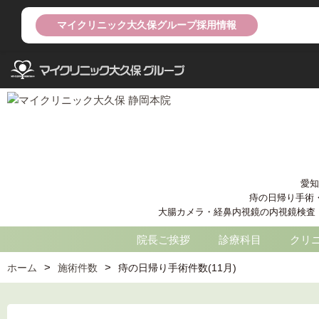
マイクリニック大久保グループ採用情報
愛知
痔の日帰り手術
大腸カメラ・経鼻内視鏡の内視鏡検査 痔核
院長ご挨拶
診療科目
クリ
ホーム
施術件数
痔の日帰り手術件数(11月)