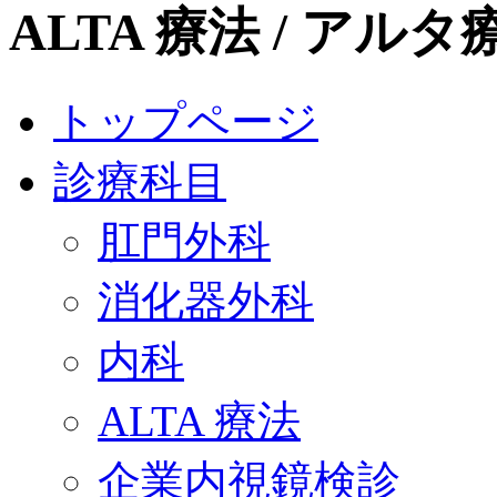
ALTA 療法 / ア
トップページ
診療科目
肛門外科
消化器外科
内科
ALTA 療法
企業内視鏡検診