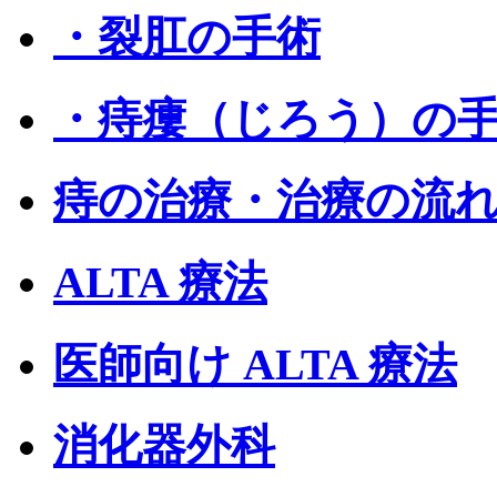
・裂肛の手術
・痔瘻（じろう）の
痔の治療・治療の流
ALTA 療法
医師向け ALTA 療法
消化器外科