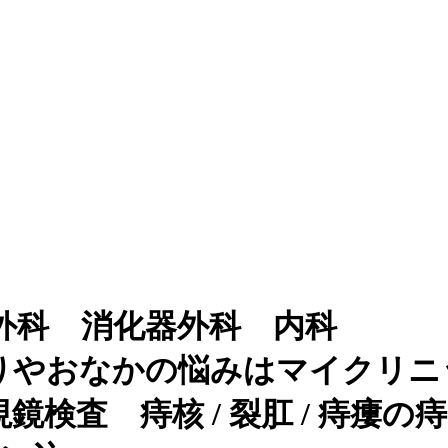
外科 消化器外科 内科
りやおなかの悩みはマイクリニ
検査 痔核 / 裂肛 / 痔瘻の