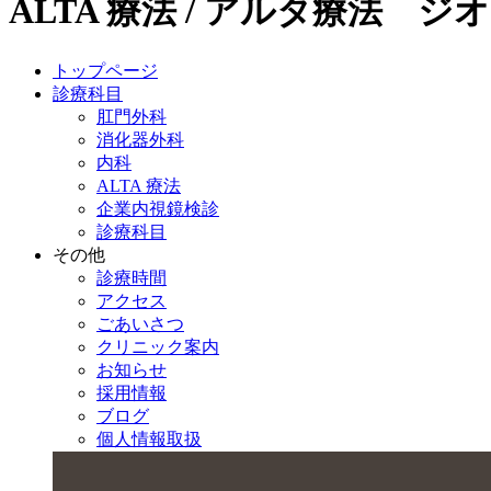
ALTA 療法 / アルタ療法 ジ
トップページ
診療科目
肛門外科
消化器外科
内科
ALTA 療法
企業内視鏡検診
診療科目
その他
診療時間
アクセス
ごあいさつ
クリニック案内
お知らせ
採用情報
ブログ
個人情報取扱