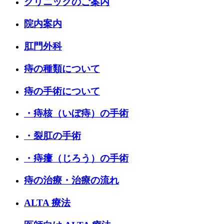
クリニックのご案内
院内案内
肛門外科
痔の種類について
痔の手術について
・痔核（いぼ痔）の手術
・裂肛の手術
・痔瘻（じろう）の手術
痔の治療・治療の流れ
ALTA 療法