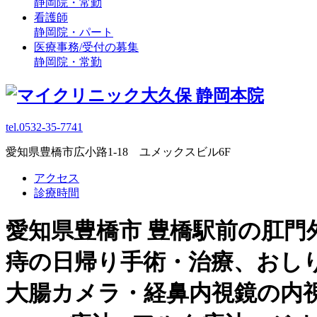
静岡院・常勤
看護師
静岡院・パート
医療事務/受付の募集
静岡院・常勤
tel.0532-35-7741
愛知県豊橋市広小路1-18 ユメックスビル6F
アクセス
診療時間
愛知県豊橋市 豊橋駅前の肛門
痔の日帰り手術・治療、おし
大腸カメラ・経鼻内視鏡の内視鏡