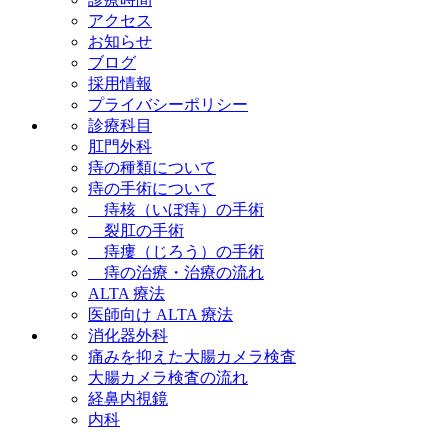
アクセス
お知らせ
ブログ
採用情報
プライバシーポリシー
診療科目
肛門外科
痔の種類について
痔の手術について
痔核（いぼ痔）の手術
裂肛の手術
痔瘻（じろう）の手術
痔の治療・治療の流れ
ALTA 療法
医師向け ALTA 療法
消化器外科
痛みを抑えた大腸カメラ検査
大腸カメラ検査の流れ
経鼻内視鏡
内科