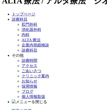
ALTA 療法 / アルタ療法 ジ
トップページ
診療科目
肛門外科
消化器外科
内科
ALTA 療法
企業内視鏡検診
診療科目
その他
診療時間
アクセス
ごあいさつ
クリニック案内
お知らせ
採用情報
ブログ
個人情報取扱