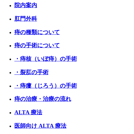
院内案内
肛門外科
痔の種類について
痔の手術について
・痔核（いぼ痔）の手術
・裂肛の手術
・痔瘻（じろう）の手術
痔の治療・治療の流れ
ALTA 療法
医師向け ALTA 療法