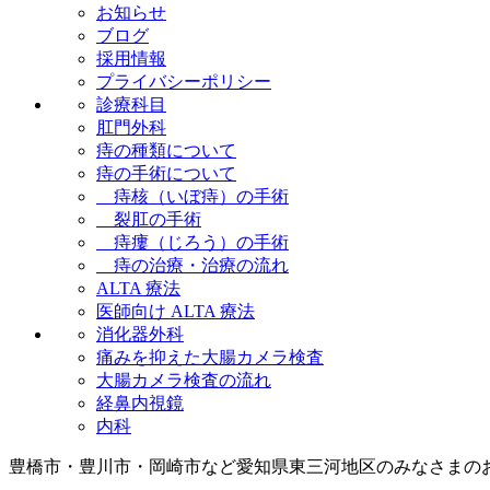
お知らせ
ブログ
採用情報
プライバシーポリシー
診療科目
肛門外科
痔の種類について
痔の手術について
痔核（いぼ痔）の手術
裂肛の手術
痔瘻（じろう）の手術
痔の治療・治療の流れ
ALTA 療法
医師向け ALTA 療法
消化器外科
痛みを抑えた大腸カメラ検査
大腸カメラ検査の流れ
経鼻内視鏡
内科
豊橋市・豊川市・岡崎市など愛知県東三河地区のみなさまの