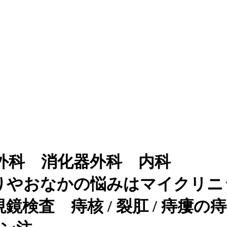
外科 消化器外科 内科
りやおなかの悩みはマイクリニ
検査 痔核 / 裂肛 / 痔瘻の