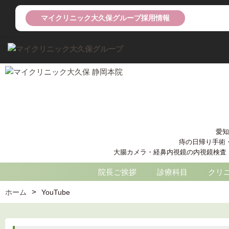
マイクリニック大久保グループ採用情報
愛知
痔の日帰り手術
大腸カメラ・経鼻内視鏡の内視鏡検査 痔核
院長ご挨拶
診療科目
クリ
ホーム
YouTube