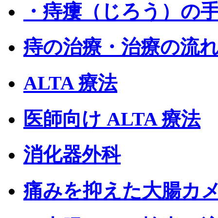
・痔瘻（じろう）の
痔の治療・治療の流
ALTA 療法
医師向け ALTA 療法
消化器外科
痛みを抑えた大腸カ