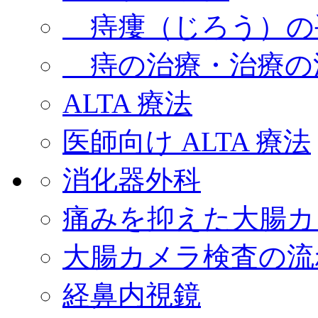
痔瘻（じろう）の
痔の治療・治療の
ALTA 療法
医師向け ALTA 療法
消化器外科
痛みを抑えた大腸カ
大腸カメラ検査の流
経鼻内視鏡