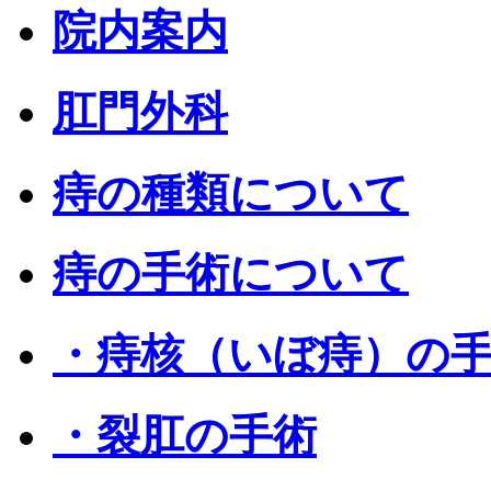
院内案内
肛門外科
痔の種類について
痔の手術について
・痔核（いぼ痔）の
・裂肛の手術