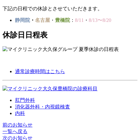
下記の日程での休診とさせていただきます。
静岡院
・
名古屋
・
豊橋院
：
8/11
・
8/13〜8
/20
休診日日程表
通常診療時間はこちら
肛門外科
消化器外科・内視鏡検査
内科
前のお知らせ
一覧へ戻る
次のお知らせ