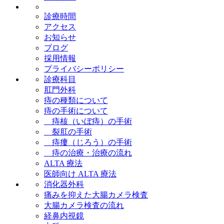
診療時間
アクセス
お知らせ
ブログ
採用情報
プライバシーポリシー
診療科目
肛門外科
痔の種類について
痔の手術について
痔核（いぼ痔）の手術
裂肛の手術
痔瘻（じろう）の手術
痔の治療・治療の流れ
ALTA 療法
医師向け ALTA 療法
消化器外科
痛みを抑えた大腸カメラ検査
大腸カメラ検査の流れ
経鼻内視鏡