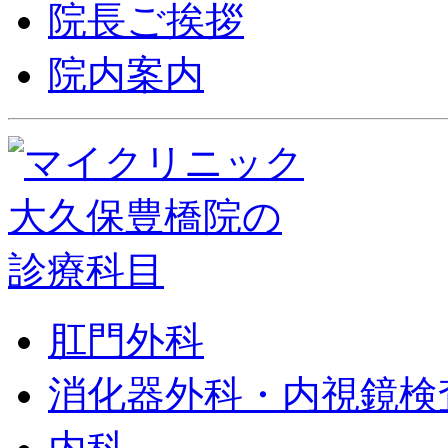
院長ご挨拶
院内案内
肛門外科
消化器外科・内視鏡検