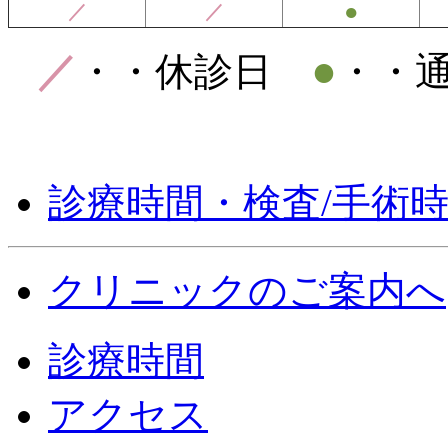
●
／
／
●
／
・・休診日
・・
診療時間・検査/手術
クリニックのご案内へ
診療時間
アクセス