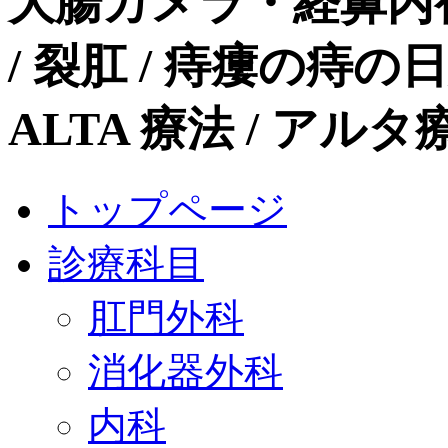
大腸カメラ・経鼻内
/ 裂肛 / 痔瘻の痔
ALTA 療法 / ア
トップページ
診療科目
肛門外科
消化器外科
内科