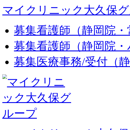
マイクリニック大久保グ
募集
看護師（静岡院・
募集
看護師（静岡院・
募集
医療事務/受付（