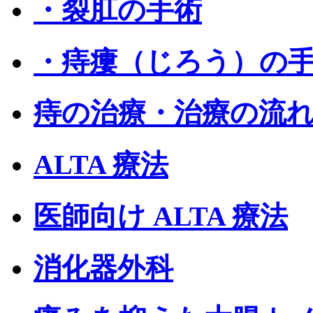
・裂肛の手術
・痔瘻（じろう）の
痔の治療・治療の流
ALTA 療法
医師向け ALTA 療法
消化器外科