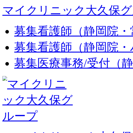
マイクリニック大久保グ
募集
看護師（静岡院・
募集
看護師（静岡院・
募集
医療事務/受付（