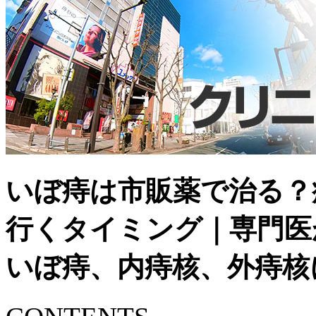
いぼ痔は市販薬で治る？
行くタイミング｜専門医
いぼ痔、内痔核、外痔核